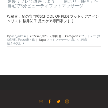
足裏リフレで改善しよう 「肩こり・腰痛」〜
自宅で3分ビューティフットマッサージ
投稿者：足の専門校SCHOOL OF PEDI フットケアスペシ
ャリスト 桜井祐子 足のケア専門家フ [...]
By
asb_admin
|
2022年5月23日(月曜日)
|
Categories:
フットケア
,
投
稿記事
,
足の健康・靴
|
Tags:
フットマッサージ
,
肩こり
,
腰痛
続きを読む