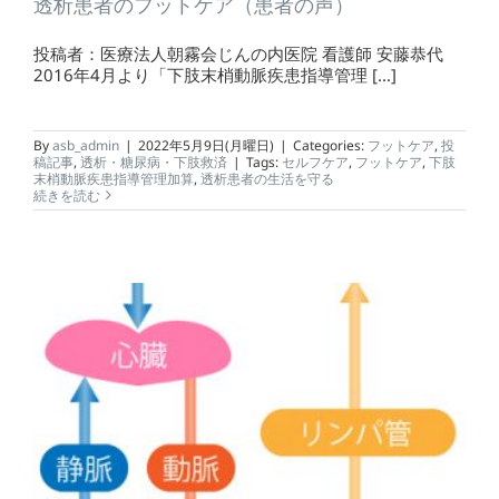
透析患者のフットケア（患者の声）
投稿者：医療法人朝霧会じんの内医院 看護師 安藤恭代
2016年4月より「下肢末梢動脈疾患指導管理 [...]
By
asb_admin
|
2022年5月9日(月曜日)
|
Categories:
フットケア
,
投
稿記事
,
透析・糖尿病・下肢救済
|
Tags:
セルフケア
,
フットケア
,
下肢
末梢動脈疾患指導管理加算
,
透析患者の生活を守る
続きを読む