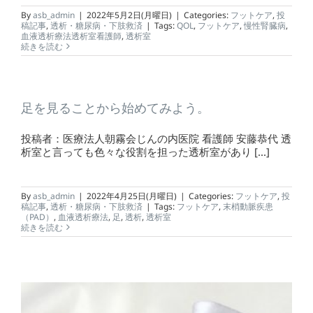
By
asb_admin
|
2022年5月2日(月曜日)
|
Categories:
フットケア
,
投
稿記事
,
透析・糖尿病・下肢救済
|
Tags:
QOL
,
フットケア
,
慢性腎臓病
,
血液透析療法透析室看護師
,
透析室
続きを読む
足を見ることから始めてみよう。
投稿者：医療法人朝霧会じんの内医院 看護師 安藤恭代 透
析室と言っても色々な役割を担った透析室があり [...]
By
asb_admin
|
2022年4月25日(月曜日)
|
Categories:
フットケア
,
投
稿記事
,
透析・糖尿病・下肢救済
|
Tags:
フットケア
,
末梢動脈疾患
（PAD）
,
血液透析療法
,
足
,
透析
,
透析室
続きを読む