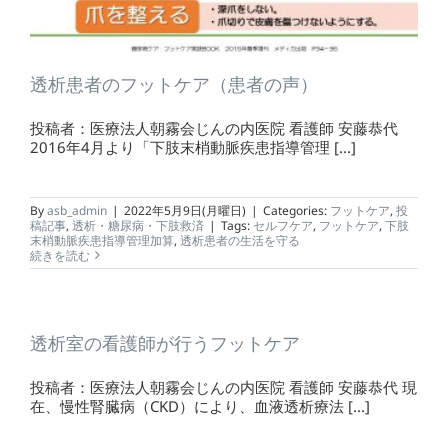
透析患者のフットケア（患者の声）
投稿者：医療法人朝霧会じんの内医院 看護師 安藤恭代
2016年4月より「下肢末梢動脈疾患指導管理 [...]
By
asb_admin
|
2022年5月9日(月曜日)
|
Categories:
フットケア
,
投
稿記事
,
透析・糖尿病・下肢救済
|
Tags:
セルフケア
,
フットケア
,
下肢
末梢動脈疾患指導管理加算
,
透析患者の生活を守る
続きを読む
透析室の看護師が行うフットケア
投稿者：医療法人朝霧会じんの内医院 看護師 安藤恭代 現
在、慢性腎臓病（CKD）により、血液透析療法 [...]