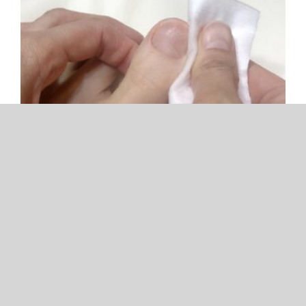
「セルフフットケア」〜足の爪の保湿・補強ケ
ア〜
投稿者：足の専門校SCHOOL OF PEDI フットケアスペシ
ャリスト 桜井祐子 このコーナーでは [...]
By
asb_admin
|
2022年4月17日(日曜日)
|
Categories:
フットケア
,
投
稿記事
,
足の健康・靴
|
Tags:
フットケア
,
足の爪の保湿
,
足の爪補強
続きを読む