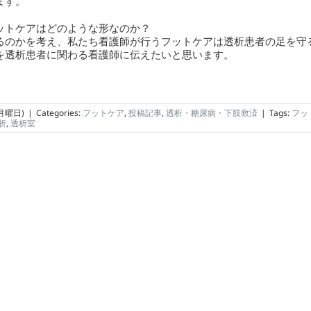
ます。
トケアはどのような形なのか？
るのかを考え、私たち看護師が行うフットケアは透析患者の足を守
を透析患者に関わる看護師に伝えたいと思います。
(月曜日)
|
Categories:
フットケア
,
投稿記事
,
透析・糖尿病・下肢救済
|
Tags:
フッ
析
,
透析室