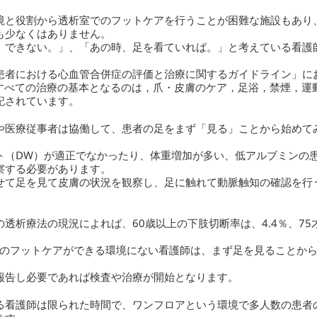
と役割から透析室でのフットケアを行うことが困難な施設もあり
も少なくはありません。
、できない。」、「あの時、足を看ていれば。」と考えている看護
患者における心血管合併症の評価と治療に関するガイドライン」に
るすべての治療の基本となるのは，爪・皮膚のケア，足浴，禁煙，運
記されています。
医療従事者は協働して、患者の足をまず「見る」ことから始めて
ト（DW）が適正でなかったり、体重増加が多い、低アルブミンの
察する必要があります。
せて足を見て皮膚の状況を観察し、足に触れて動脈触知の確認を行
。
析療法の現況によれば、60歳以上の下肢切断率は、4.4％、75
でのフットケアができる環境にない看護師は、まず足を見ることか
報告し必要であれば検査や治療が開始となります。
看護師は限られた時間で、ワンフロアという環境で多人数の患者