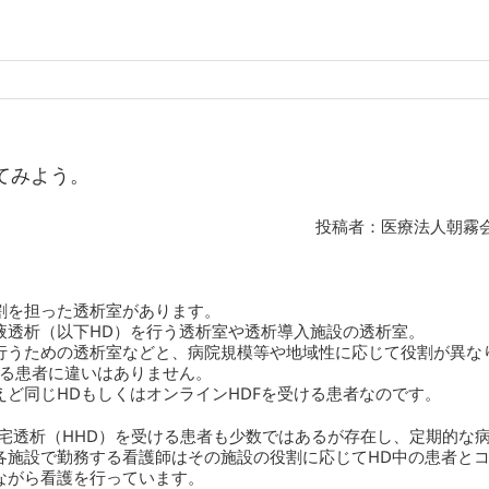
てみよう。
投稿者：医療法人朝霧
割を担った透析室があります。
液透析（以下HD）を行う透析室や透析導入施設の透析室。
行うための透析室などと、病院規模等や地域性に応じて役割が異な
ける患者に違いはありません。
ど同じHDもしくはオンラインHDFを受ける患者なのです。
在宅透析（HHD）を受ける患者も少数ではあるが存在し、定期的な
各施設で勤務する看護師はその施設の役割に応じてHD中の患者と
ながら看護を行っています。