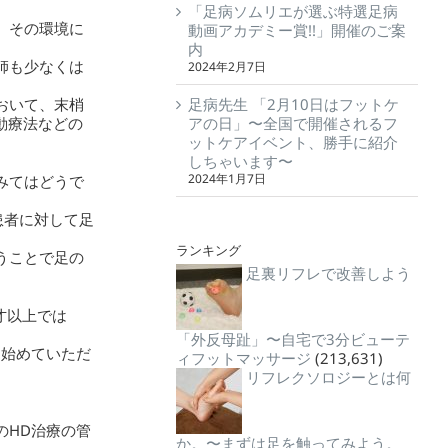
「足病ソムリエが選ぶ特選足病
、その環境に
動画アカデミー賞!!」開催のご案
内
師も少なくは
2024年2月7日
足病先生 「2月10日はフットケ
おいて、末梢
アの日」〜全国で開催されるフ
動療法などの
ットケアイベント、勝手に紹介
しちゃいます〜
2024年1月7日
みてはどうで
患者に対して足
ランキング
うことで足の
足裏リフレで改善しよう
才以上では
「外反母趾」〜自宅で3分ビューテ
ら始めていただ
ィフットマッサージ
(213,631)
リフレクソロジーとは何
のHD治療の管
か。〜まずは足を触ってみよう。