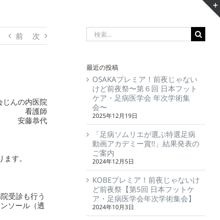
前
次
最近の投稿
OSAKAプレミア！前夜じゃない
けど前夜祭〜第６回 日本フット
ケア・足病医学会 年次学術集
会じんの内医院
会〜
看護師
2025年12月19日
安藤恭代
「足病ソムリエが選ぶ特選足病
動画アカデミー賞!!」結果発表の
ご案内
ります。
2024年12月5日
KOBEプレミア！前夜じゃないけ
ど前夜祭【第5回 日本フットケ
病院受診も行う
ア・足病医学会年次学術集会】
コンソール（透
2024年10月3日