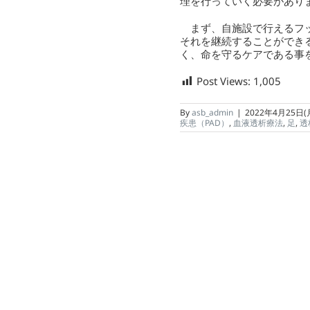
理を行っていく必要があり
まず、自施設で行えるフッ
それを継続することができ
く、命を守るケアである事
Post Views:
1,005
By
asb_admin
|
2022年4月25日
疾患（PAD）
,
血液透析療法
,
足
,
透