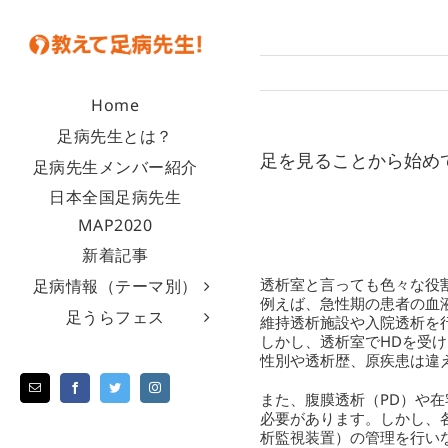
Home
足病先生とは？
足を見ることから始め
足病先生メンバー紹介
日本全国足病先生
MAP2020
新着記事
透析室と言っても色々な役
足病情報（テーマ別）
例えば、急性期の患者の血
足うらフェス
維持透析施設や入院透析を
しかし、透析室でHDを受
性別や透析歴、原疾患は違え
また、腹膜透析（PD）や
必要があります。しかし、
析監視装置）の管理を行い