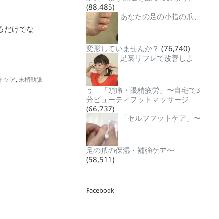
(88,485)
あなたの足の小指の爪、
るだけでな
変形していませんか？
(76,740)
足裏リフレで改善しよ
トケア
,
末梢動脈
う 「頭痛・眼精疲労」〜自宅で3
分ビューティフットマッサージ
(66,737)
「セルフフットケア」〜
足の爪の保湿・補強ケア〜
(58,511)
Facebook