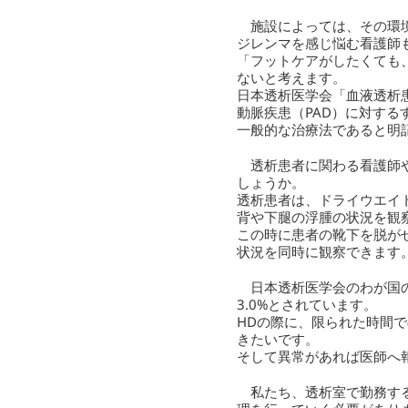
施設によっては、その環境
ジレンマを感じ悩む看護師
「フットケアがしたくても
ないと考えます。
日本透析医学会「血液透析
動脈疾患（PAD）に対す
一般的な治療法であると明
透析患者に関わる看護師や
しょうか。
透析患者は、ドライウエイ
背や下腿の浮腫の状況を観
この時に患者の靴下を脱が
状況を同時に観察できます
日本透析医学会のわが国の透
3.0%とされています。
HDの際に、限られた時間
きたいです。
そして異常があれば医師へ
私たち、透析室で勤務する