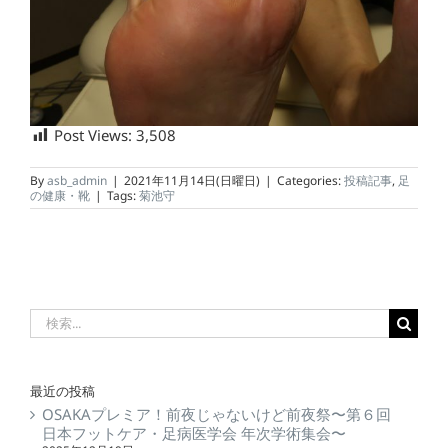
Post Views:
3,508
By
asb_admin
|
2021年11月14日(日曜日)
|
Categories:
投稿記事
,
足
の健康・靴
|
Tags:
菊池守
最近の投稿
OSAKAプレミア！前夜じゃないけど前夜祭〜第６回
日本フットケア・足病医学会 年次学術集会〜