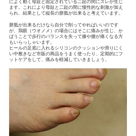
によく動く母趾と固定されている二趾の間にズレが生じ
ます。これにより母趾と二趾の間に慢性的な刺激が加え
られ、結果として縦長の胼胝が出来ると考えています。
胼胝が出来るだけなら自分で削ってやればいいのです
が、鶏眼（ウオノメ）の場合にはそこに痛みが生じ、か
ばうことで歩行のバランスを失って膝や腰が痛くなる方
もいらっしゃいます。
ヒールの足底に入れるシリコンのクッションや滑りにく
い中敷きなど市販の商品をうまく使ったり、定期的にフ
ットケアをして、痛みを軽減していきましょう。