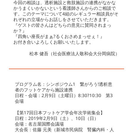
今回の相談は、透析施設と救肢施設の連携がなかな
かうまくいかないという看護師さんからのご相談で
す。このテーマについて4組のレギュラー相談員がそ
れぞれの立場からお話しをさせていただきます。
『ゲストの皆さんはどちらの意見に賛同されまっ
か？』
『四角い座長がまぁ?るくおさめまっせぇ！』
お付き合いよろしくお願いいたします。
松本 健吾（社会医療法人敬和会大分岡病院）
プログラム名：シンポジウム1 繋がろう!透析患
者のフットケアから施設連携
日程・会場：2月9日（土曜日）8:30?10:30 第3
会場
【第17回日本フットケア学会年次学術集会】
日程：2019年2月9日（土）、10日（日）
会場：名古屋国際会議場
大会長：佐藤 元美（新城市民病院 腎臓内科・人