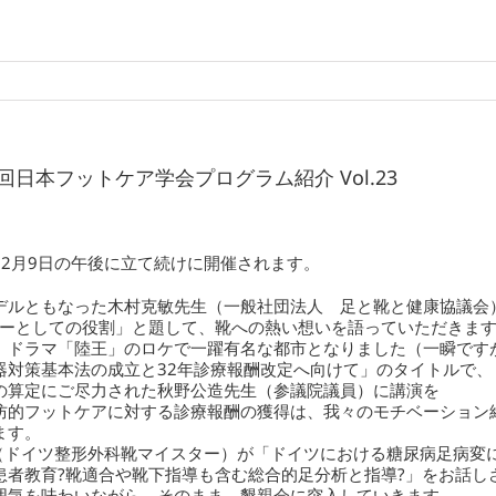
回日本フットケア学会プログラム紹介 Vol.23
、2月9日の午後に立て続けに開催されます。
デルともなった木村克敏先生（一般社団法人 足と靴と健康協議会
ターとしての役割」と題して、靴への熱い想いを語っていただきま
、ドラマ「陸王」のロケで一躍有名な都市となりました（一瞬です
器対策基本法の成立と32年診療報酬改定へ向けて」のタイトルで、
の算定にご尽力された秋野公造先生（参議院議員）に講演を
防的フットケアに対する診療報酬の獲得は、我々のモチベーション
ます。
tz先生（ドイツ整形外科靴マイスター）が「ドイツにおける糖尿病足病変
患者教育?靴適合や靴下指導も含む総合的足分析と指導?」をお話し
囲気を味わいながら、そのまま、懇親会に突入していきます。