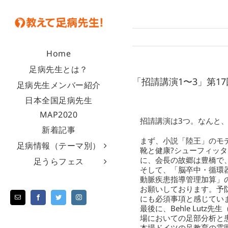
Home
足病先生とは？
「招請講演1〜3」第17
足病先生メンバー紹介
日本全国足病先生
MAP2020
招請講演は3つ。なんと
新着記事
まず、小説「陸王」のモ
足病情報（テーマ別）
靴と健康?シューフィッ
に、会長の故郷は豊橋で
足うらフェス
そして、「脳卒中・循環
動脈疾患指導管理加算」
お願いしております。予
にも必須事項と感じてい
最後に、Behle Lu
場においての足部分析と
本場ドイツの足教育の雰