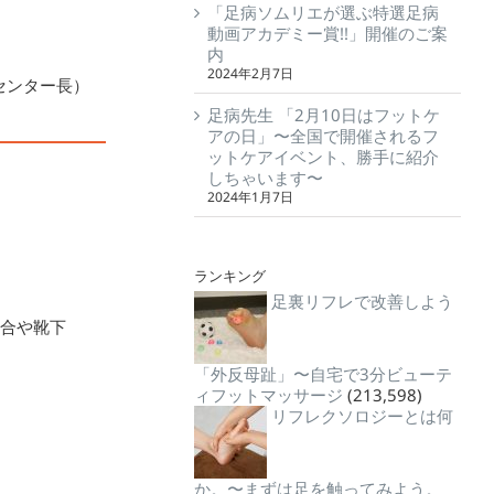
「足病ソムリエが選ぶ特選足病
動画アカデミー賞!!」開催のご案
内
2024年2月7日
センター長）
足病先生 「2月10日はフットケ
アの日」〜全国で開催されるフ
ットケアイベント、勝手に紹介
しちゃいます〜
2024年1月7日
ランキング
足裏リフレで改善しよう
適合や靴下
「外反母趾」〜自宅で3分ビューテ
ィフットマッサージ
(213,598)
リフレクソロジーとは何
か。〜まずは足を触ってみよう。