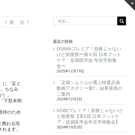
前
次
最近の投稿
OSAKAプレミア！前夜じゃない
けど前夜祭〜第６回 日本フット
ケア・足病医学会 年次学術集
会〜
2025年12月19日
「足病ソムリエが選ぶ特選足病
）に「足と
動画アカデミー賞!!」結果発表の
す。ちなみ
ご案内
が）。
2024年12月5日
「下肢末梢
KOBEプレミア！前夜じゃないけ
維持のため
ど前夜祭【第5回 日本フットケ
ア・足病医学会年次学術集会】
に携わる現
2024年10月3日
されます。