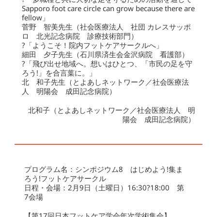
Sapporo foot care circle can grow because there are
fellow」
菅野 智美先生（社会医療法人 社団 カレスサッポ
ロ 北光記念病院 診療技術部門）
?「ようこそ！院内フットケアサークルへ」
細田 夕子先生（石川県済生会金沢病院 看護部）
?「飛び出せ地域へ。想いはひとつ、「市民の足を守
ろう!」を合言葉に。」
北 和子先生（とよあしネットワーク／社会医療法
人 明陽会 成田記念病院）
北和子（とよあしネットワーク／社会医療法人 明
陽会 成田記念病院）
プログラム名：シンポジウム8 はじめよう!集ま
ろう!フットケアサークル
日程・会場：2月9日（土曜日）16:30?18:00 第
7会場
【第17回日本フットケア学会年次学術集会】