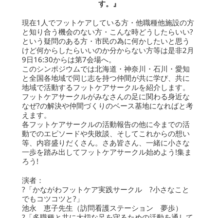
す。』
現在1人でフットケアしている方・他職種他施設の方
と知り合う機会のない方・こんな時どうしたらいい?
という疑問のある方・市民の為に何かしたいと思う
けど何からしたらいいのか分からない方等は是非2月
9日16:30からは第7会場へ。
このシンポジウムでは北海道・神奈川・石川・愛知
と全国各地域で同じ志を持つ仲間が共に学び、共に
地域で活動するフットケアサークルを紹介します。
フットケアサークルがみなさんの足に関わる身近な
なぜ?の解決や仲間づくりのベース基地になればと考
えます。
各フットケアサークルの活動報告の他に今までの活
動でのエピソードや失敗談、そしてこれからの想い
等、内容盛りだくさん。さあ皆さん、一緒に小さな
一歩を踏み出してフットケアサークル始めよう!集ま
ろう!
演者：
?「かながわフットケア実践サークル ?小さなこと
でもコツコツと?」
池永 恵子先生（訪問看護ステーション 夢歩）
?「多職種と共に大切な足を守るための活動を通して